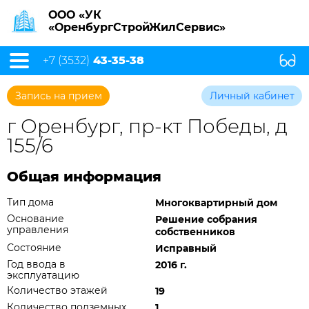
ООО «УК
«ОренбургСтройЖилСервис»
+7 (3532)
43-35-38
Запись на прием
Личный кабинет
г Оренбург, пр-кт Победы, д
155/6
Общая информация
Тип дома
Многоквартирный дом
Основание
Решение собрания
управления
собственников
Состояние
Исправный
Год ввода в
2016 г.
эксплуатацию
Количество этажей
19
Количество подземных
1