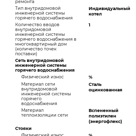
ремонта
Тип внутридомовой
Индивидуальный
инженерной системы
котел
горячего водоснабжения
Количество вводов
1
внутридомовой
инженерной системы
горячего водоснабжения в
многоквартирный дом
(количество точек
поставки)
Сеть внутридомовой
инженерной системы
горячего водоснабжения
Физический износ
%
Материал сети
Сталь
внутридомовой
оцинкованная
инженерной системы
горячего
водоснабжения
Материал
Вспененный
теплоизоляции сети
полиэтилен
(энергофлекс)
Стояки
Физический износ
%