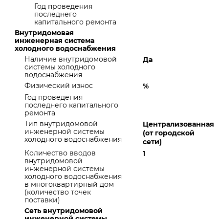
Год проведения
последнего
капитального ремонта
Внутридомовая
инженерная система
холодного водоснабжения
Наличие внутридомовой
Да
системы холодного
водоснабжения
Физический износ
%
Год проведения
последнего капитального
ремонта
Тип внутридомовой
Централизованная
инженерной системы
(от городской
холодного водоснабжения
сети)
Количество вводов
1
внутридомовой
инженерной системы
холодного водоснабжения
в многоквартирный дом
(количество точек
поставки)
Сеть внутридомовой
инженерной системы