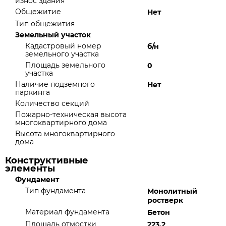
износ здания
Общежитие
Нет
Тип общежития
Земельный участок
Кадастровый номер
б/н
земельного участка
Площадь земельного
0
участка
Наличие подземного
Нет
паркинга
Количество секций
Пожарно-техническая высота
многоквартирного дома
Высота многоквартирного
дома
Конструктивные
элементы
Фундамент
Тип фундамента
Монолитный
ростверк
Материал фундамента
Бетон
Площадь отмостки
223.2