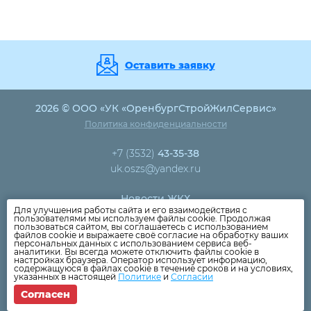
Оставить заявку
2026 © ООО «УК «ОренбургСтройЖилСервис»
Политика конфиденциальности
+7 (3532)
43-35-38
uk.oszs@yandex.ru
Новости ЖКХ
Для улучшения работы сайта и его взаимодействия с
Новости компании
пользователями мы используем файлы cookie. Продолжая
пользоваться сайтом, вы соглашаетесь с использованием
Как оплатить
файлов cookie и выражаете своё согласие на обработку ваших
персональных данных с использованием сервиса веб-
Дома
аналитики. Вы всегда можете отключить файлы cookie в
настройках браузера. Оператор использует информацию,
Раскрытие информации
содержащуюся в файлах cookie в течение сроков и на условиях,
указанных в настоящей
Политике
и
Согласии
Вопросы
Согласен