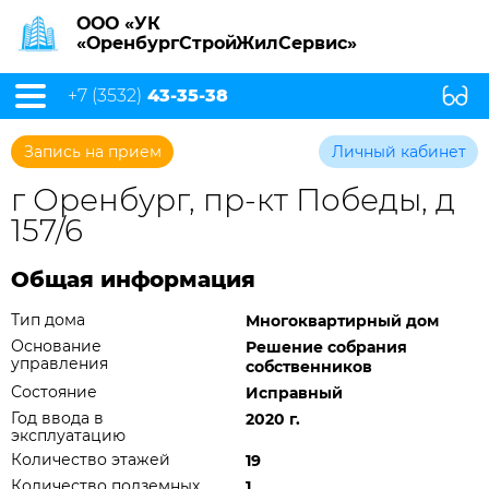
ООО «УК
«ОренбургСтройЖилСервис»
+7 (3532)
43-35-38
Запись на прием
Личный кабинет
г Оренбург, пр-кт Победы, д
157/6
Общая информация
Тип дома
Многоквартирный дом
Основание
Решение собрания
управления
собственников
Состояние
Исправный
Год ввода в
2020 г.
эксплуатацию
Количество этажей
19
Количество подземных
1