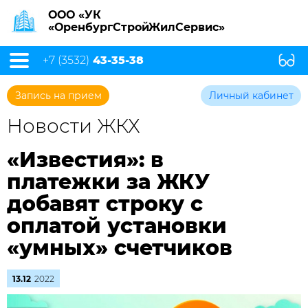
ООО «УК
«ОренбургСтройЖилСервис»
+7 (3532)
43-35-38
Запись на прием
Личный кабинет
Новости ЖКХ
«Известия»: в
платежки за ЖКУ
добавят строку с
оплатой установки
«умных» счетчиков
13.12
2022