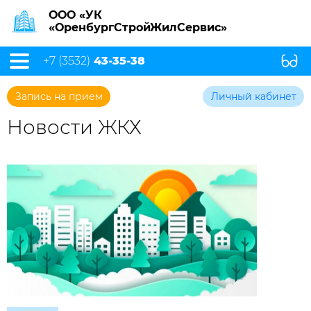
ООО «УК
«ОренбургСтройЖилСервис»
+7 (3532)
43-35-38
Запись на прием
Личный кабинет
Новости ЖКХ